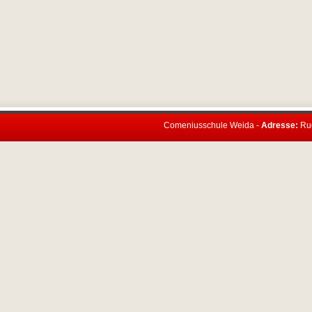
Comeniusschule Weida -
Adresse:
Rud