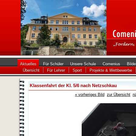
Aktuelles
Für Schüler
Unsere Schule
Comenius
Bilde
Übersicht
Für Lehrer
Sport
Projekte & Wettbewerbe
Klassenfahrt der Kl. 5/6 nach Netzschkau
« vorheriges Bild
zur Übersicht
n