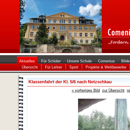
Aktuelles
Für Schüler
Unsere Schule
Comenius
Bilde
Übersicht
Für Lehrer
Sport
Projekte & Wettbewerbe
Klassenfahrt der Kl. 5/6 nach Netzschkau
« vorheriges Bild
zur Übersicht
n