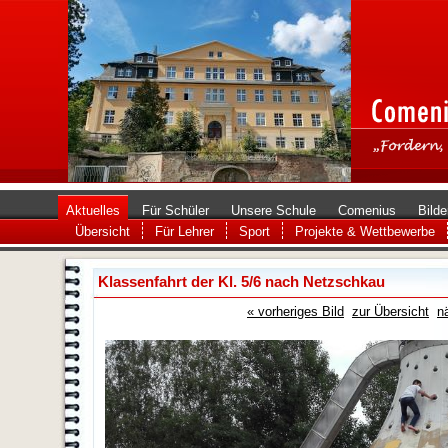
Aktuelles
Für Schüler
Unsere Schule
Comenius
Bilde
Übersicht
Für Lehrer
Sport
Projekte & Wettbewerbe
Klassenfahrt der Kl. 5/6 nach Netzschkau
« vorheriges Bild
zur Übersicht
n