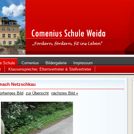
e Schule
Comenius
Bildergalerie
Impressum
r
Klassensprecher, Elternvertreter & Stellvertreter
6 nach Netzschkau
orheriges Bild
zur Übersicht
nächstes Bild »