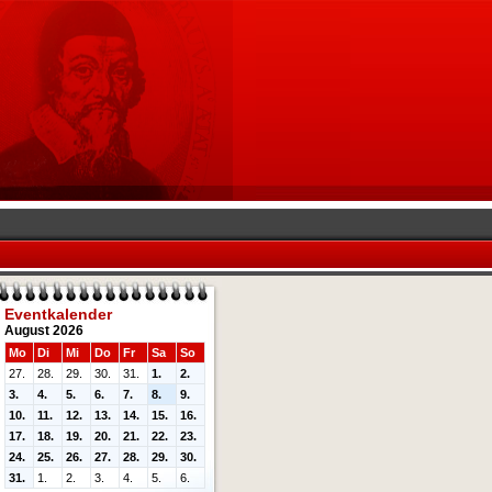
Eventkalender
August 2026
Mo
Di
Mi
Do
Fr
Sa
So
27.
28.
29.
30.
31.
1.
2.
3.
4.
5.
6.
7.
8.
9.
10.
11.
12.
13.
14.
15.
16.
17.
18.
19.
20.
21.
22.
23.
24.
25.
26.
27.
28.
29.
30.
31.
1.
2.
3.
4.
5.
6.