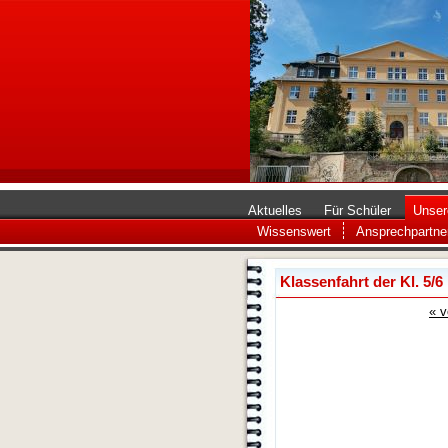
Aktuelles
Für Schüler
Unser
Wissenswert
Ansprechpartne
Klassenfahrt der Kl. 5/
« v