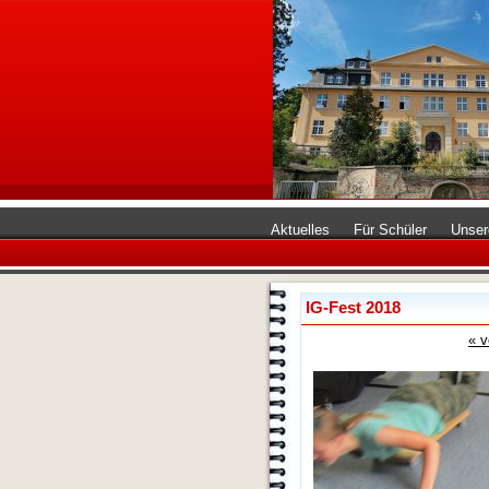
Aktuelles
Für Schüler
Unser
IG-Fest 2018
« v