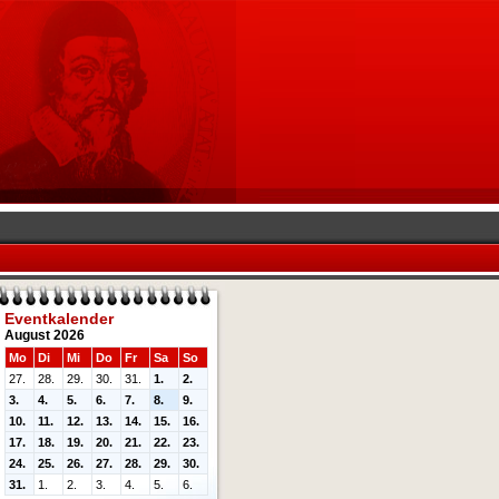
Eventkalender
August 2026
Mo
Di
Mi
Do
Fr
Sa
So
27.
28.
29.
30.
31.
1.
2.
3.
4.
5.
6.
7.
8.
9.
10.
11.
12.
13.
14.
15.
16.
17.
18.
19.
20.
21.
22.
23.
24.
25.
26.
27.
28.
29.
30.
31.
1.
2.
3.
4.
5.
6.