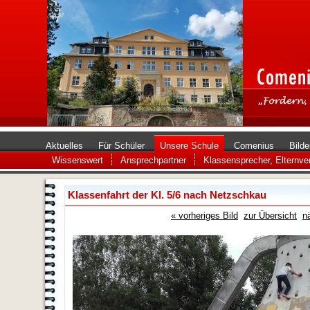
Aktuelles
Für Schüler
Unsere Schule
Comenius
Bilde
Wissenswert
Ansprechpartner
Klassensprecher, Elternvert
Klassenfahrt der Kl. 5/6 nach Netzschkau
« vorheriges Bild
zur Übersicht
n