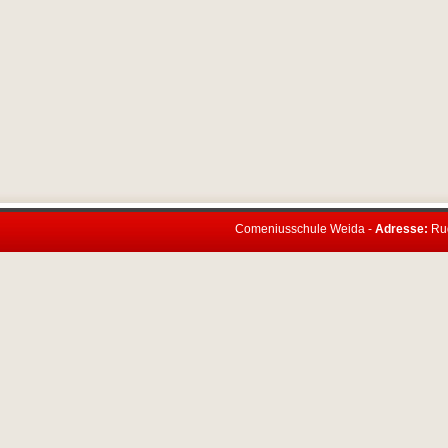
Comeniusschule Weida -
Adresse:
Rud