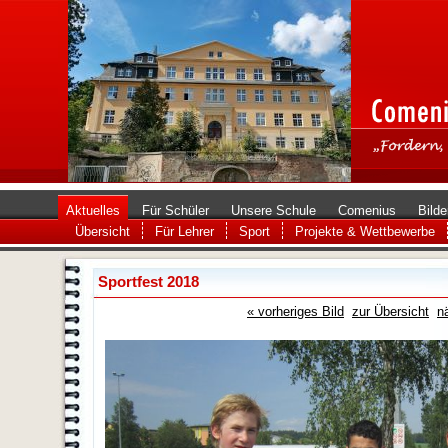
Aktuelles
Für Schüler
Unsere Schule
Comenius
Bilde
Übersicht
Für Lehrer
Sport
Projekte & Wettbewerbe
Sportfest 2018
« vorheriges Bild
zur Übersicht
n