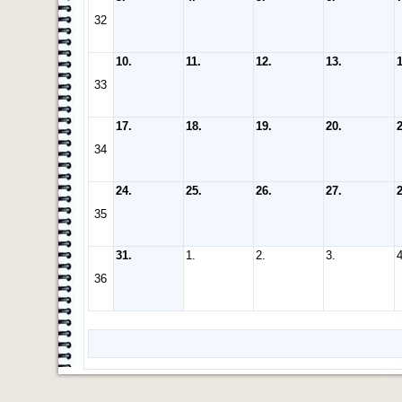
32
10.
11.
12.
13.
1
33
17.
18.
19.
20.
2
34
24.
25.
26.
27.
2
35
31.
1.
2.
3.
4
36