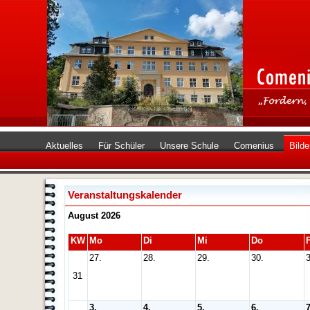
Aktuelles
Für Schüler
Unsere Schule
Comenius
Bilde
Veranstaltungskalender
August 2026
KW
Mo
Di
Mi
Do
F
27.
28.
29.
30.
3
31
3.
4.
5.
6.
7