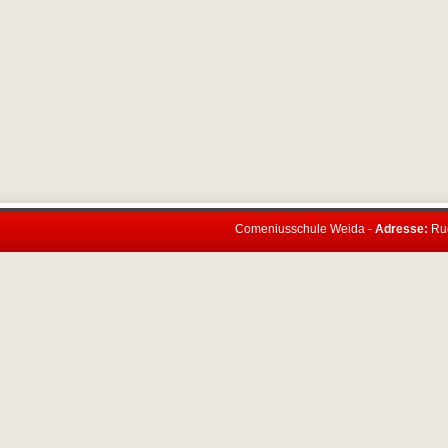
Comeniusschule Weida -
Adresse:
Rud