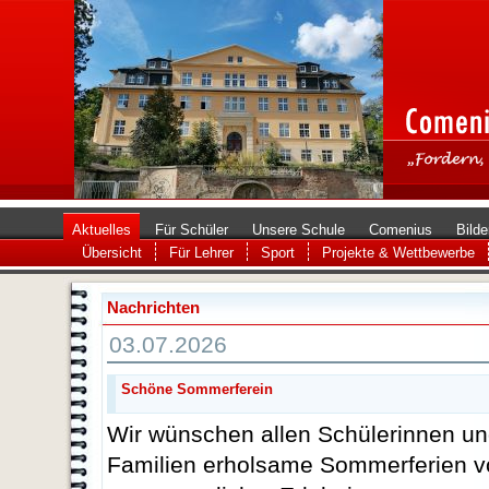
Aktuelles
Für Schüler
Unsere Schule
Comenius
Bilde
Übersicht
Für Lehrer
Sport
Projekte & Wettbewerbe
Nachrichten
03.07.2026
Schöne Sommerferein
Wir wünschen allen Schülerinnen un
Familien erholsame Sommerferien vo