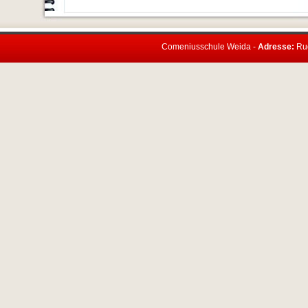
Comeniusschule Weida -
Adresse:
Rud